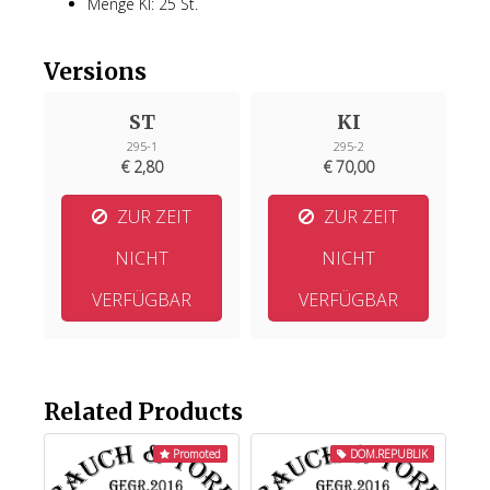
Menge KI: 25 St.
Versions
ST
KI
295-1
295-2
€ 2,80
€ 70,00
ZUR ZEIT
ZUR ZEIT
NICHT
NICHT
VERFÜGBAR
VERFÜGBAR
Related Products
Promoted
DOM.REPUBLIK