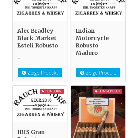
Alec Bradley
Indian
Black Market
Motorcycle
Esteli Robusto
Robusto
Maduro
...
...
Zeige Produkt
Zeige Produkt
HONDURAS
DOM.REPUBLIK
IBIS Gran