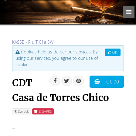
KASSE - R u T 01a SW
Cookies help us deliver our services. By
OK
using our services, you agree to our use of
cookies.
CDT
€ 0,00
Casa de Torres Chico
Zurück
ZIGARRE
...