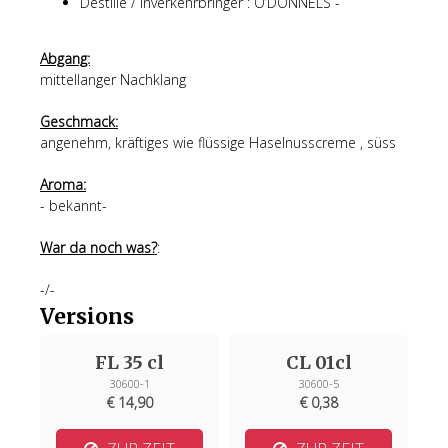
Destille / Inverkehrbringer :
O’DONNELS -
Abgang:
mittellanger Nachklang
Geschmack:
angenehm, kräftiges wie flüssige Haselnusscreme , süss
Aroma:
- bekannt-
War da noch was?
:
-/-
Versions
FL 35 cl
CL 01cl
30600-1
30600-5
€ 14,90
€ 0,38