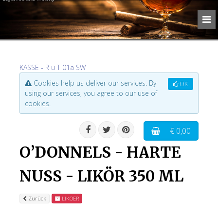
KASSE - R u T 01a SW
Cookies help us deliver our services. By
OK
using our services, you agree to our use of
cookies.
€ 0,00
O’DONNELS - HARTE
NUSS - LIKÖR 350 ML
Zurück
LIKOER