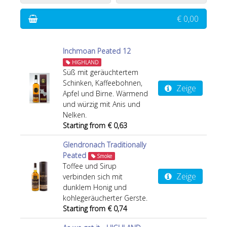
€ 0,00
Inchmoan Peated 12
HIGHLAND
Süß mit geräuchtertem
Schinken, Kaffeebohnen,
Zeige
Apfel und Birne. Wärmend
und würzig mit Anis und
Nelken.
Starting from € 0,63
Glendronach Traditionally
Peated
Smoke
Toffee und Sirup
Zeige
verbinden sich mit
dunklem Honig und
kohlegeräucherter Gerste.
Starting from € 0,74