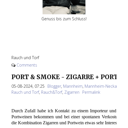
Genuss bis zum Schluss!
Rauch und Torf
Comments
PORT & SMOKE - ZIGARRE + PORTW
05-08-2024, 07:25
Blogger
,
Mannheim
,
Mannheim-Neckarau
,
P
Rauch und Torf
,
Rauch&Torf
,
Zigarren
Permalink
Durch Zufall habe ich Kontakt zu einem Importeur und Amb
Portweinen bekommen und bei einer spontanen Verkostung ge
die Kombination Zigarren und Portwein etwas sehr Interessantes 