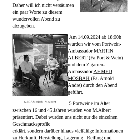
Daher will ich nicht versäumen
ein paar Worte zu diesem
wundervollen Abend zu
abzugeben.
Am 14.09.2024 ab 18:00h
wurden wir vom Portwein-
Ambassador
MARTIN
ALBERT
(Fa.Port & Wein)
und dem Zigarren-
Ambassador
AHMED
MOSBAH
(Fa. Arnold
Andre) durch den Abend
geführt.
(v.li.) A.Mosbah - M.Albert
5 Portweine im Alter
zwischen 16 und 45 Jahren wurden von M.Albert
präsentiert. Dabei wurden uns nicht nur die einzelnen
Geschmacksprofile
erklärt, sondern darüber hinaus vielfältige Informationen
zu Herkunft, Herstellung, Lagerung , Reifung und