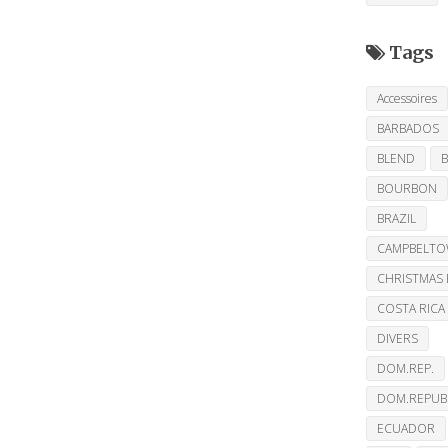
Tags
Accessoires
BARBADOS
BLEND
BOURBON
BRAZIL
CAMPBELT
CHRISTMAS 
COSTA RICA
DIVERS
DOM.REP.
DOM.REPUB
ECUADOR