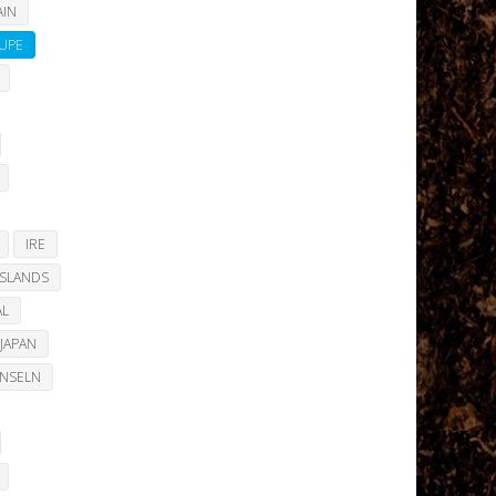
AIN
UPE
IRE
ISLANDS
AL
JAPAN
INSELN