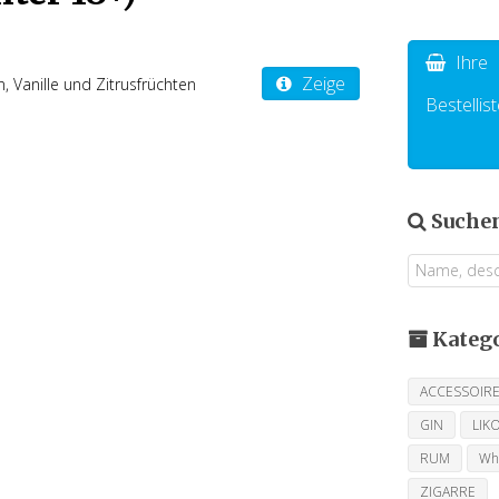
Ihre
Zeige
 Vanille und Zitrusfrüchten
Bestellist
Suche
Kateg
ACCESSOIR
GIN
LIK
RUM
Wh
ZIGARRE