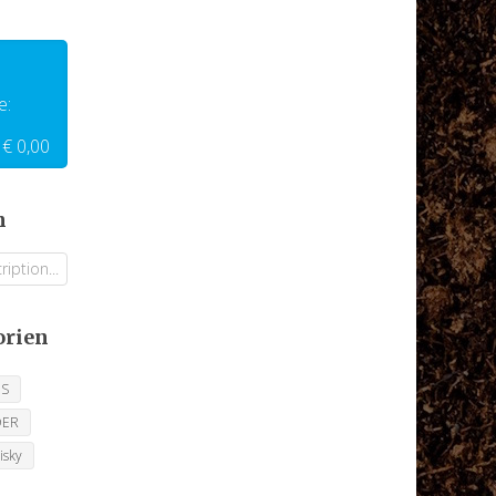
e:
€ 0,00
n
orien
ES
OER
isky