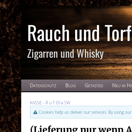
Rauch und Torf
Zigarren und Whisky
Datenschutz
Blog
Getasted
Neu im H
KASSE - R u T 01a SW
Cookies help us deliver our services. By using our
(Lieferung nur wenn Al