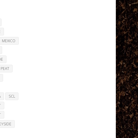
E
MEXICO
DE
PEAT
A
SCL
T
T
EYSIDE