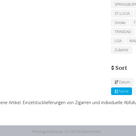
SPRINGBUR
ST.LUCIA
Smoke
TRINIDAD
USA
WA
Zubehör
Sort
Datum
Name
ne Artikel. Einzelstücklieferungen von Zigarren und individuelle Abfül
Rheingoldstrasse 15, 68199 Mannheim
-