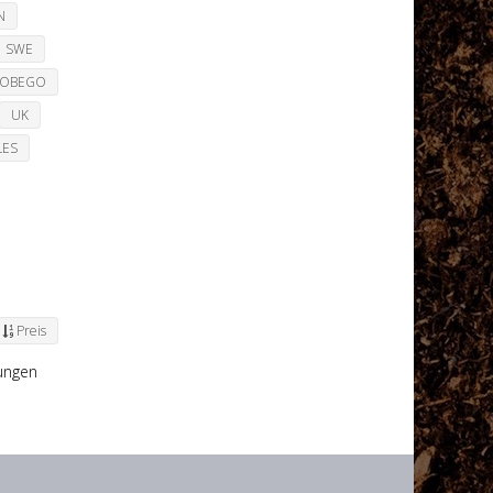
N
SWE
TOBEGO
UK
LES
Preis
lungen