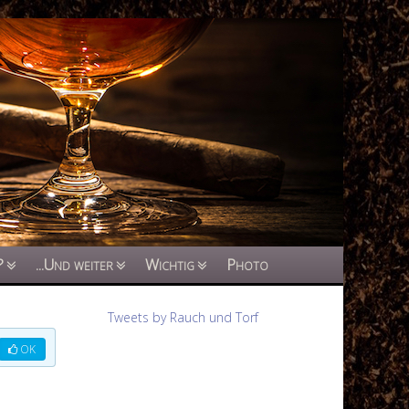
?
...Und weiter
Wichtig
Photo
Tweets by Rauch und Torf
OK