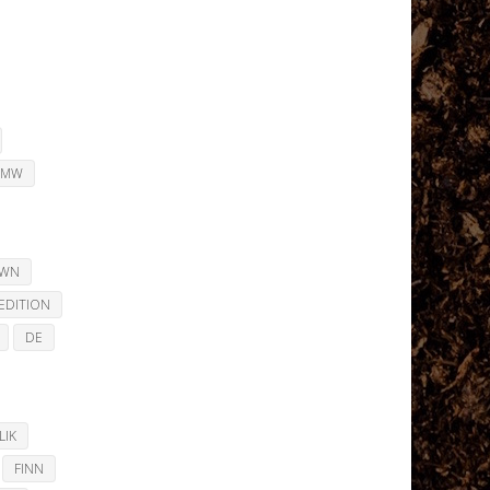
BMW
OWN
EDITION
DE
LIK
FINN