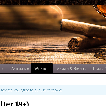
aus
Aktionen
Webshop
Marken & Brands
Termine
 services, you agree to our use of cookies.
ter 18+)