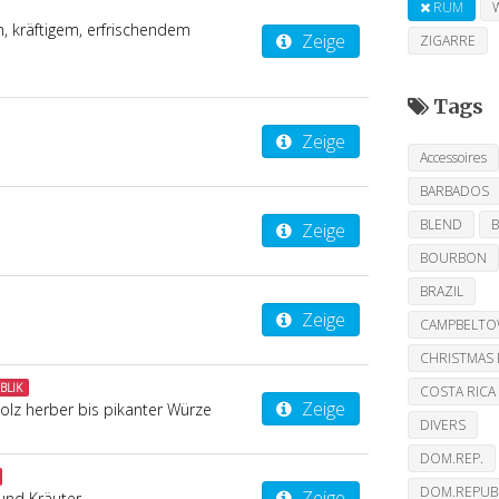
RUM
m, kräftigem, erfrischendem
Zeige
ZIGARRE
Tags
Zeige
Accessoires
BARBADOS
BLEND
Zeige
BOURBON
BRAZIL
Zeige
CAMPBELT
CHRISTMAS 
BLIK
COSTA RICA
Zeige
lz herber bis pikanter Würze
DIVERS
DOM.REP.
DOM.REPUB
Zeige
und Kräuter.