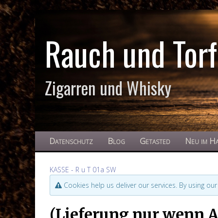
Rauch und Torf
Zigarren und Whisky
Datenschutz
Blog
Getasted
Neu im H
KASSE - R u T 01a SW
Cookies help us deliver our services. By using our
(Lieferung nur wenn Al