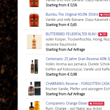
Starting from € 0,58
Bumbu The Original 40.0% 350ml
PANA
Vanille und reife Banane. Dazu Karamell 
Starting from € 0,65
BUTTERBIRD FEUERFALTER RUM I
DE
voller Körper, Trockenfrüchte, Honig, Nüs
dezente Rauchnote
Starting from Auf Anfrage
Centenario 25 Jahre Gran Reserva 40% 0,
Volles Aroma aus Jamaica. Dunkle Sch
treffen auf Kokosnüsse, Vanille und Kaf
Starting from € 0,98
CHAIRMAN’s Reserve - FORGOTTEN CASK
frischer Vanille, Pfeffer und würzigem Ei
Starting from Auf Anfrage
Companero Orange Elixier
PANAMA
Rum- Orange - von Natur aus lecker