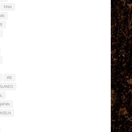
FINN
AIN
PE
IRE
ISLANDS
AL
JAPAN
INSELN