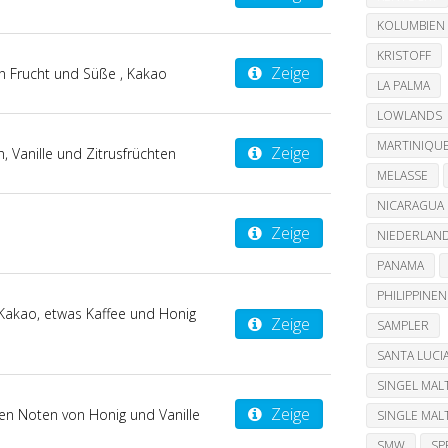
KOLUMBIEN
KRISTOFF
Zeige
n Frucht und Süße , Kakao
LA PALMA
LOWLANDS
MARTINIQU
Zeige
 Vanille und Zitrusfrüchten
MELASSE
NICARAGUA
Zeige
NIEDERLAN
PANAMA
PHILIPPINEN
 Kakao, etwas Kaffee und Honig
Zeige
SAMPLER
SANTA LUCI
SINGEL MAL
Zeige
ten Noten von Honig und Vanille
SINGLE MAL
SMW
SP