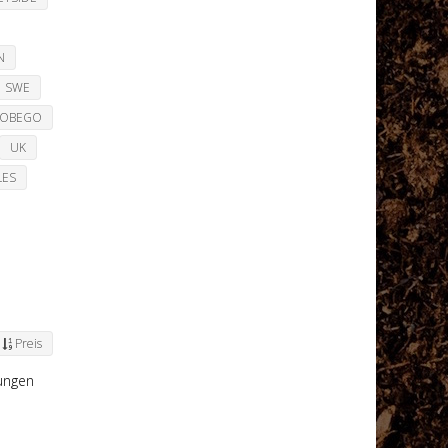
N
SWE
TOBEGO
UK
LES
Preis
lungen