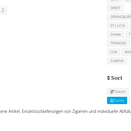
SPIRIT
2
SPRINGBUR
ST.LUCIA
Smoke
TRINIDAD
USA
WA
Zubehör
Sort
Datum
Name
ne Artikel. Einzelstücklieferungen von Zigarren und individuelle Abfül