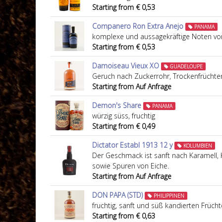
Starting from € 0,53
Companero Ron Extra Anejo
PANAMA
komplexe und aussagekräftige Noten vo
Starting from € 0,53
Damoiseau Vieux XO
GUADELOUPE
Geruch nach Zuckerrohr, Trockenfrüchten,
Starting from Auf Anfrage
Demon's Share
PANAMA
würzig süss, fruchtig
Starting from € 0,49
Dictator Establ 1913 12 y
KOLUMBIEN
Der Geschmack ist sanft nach Karamell,
sowie Spuren von Eiche.
Starting from Auf Anfrage
DON PAPA (STD)
PHILIPPINEN
fruchtig, sanft und süß kandierten Früch
Starting from € 0,63