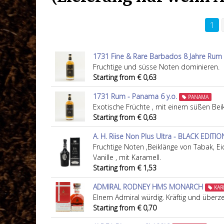
1
1731 Fine & Rare Barbados 8 Jahre Rum 
Fruchtige und süsse Noten dominieren.
Starting from € 0,63
1731 Rum - Panama 6 y.o.
PANAMA
Exotische Früchte , mit einem süßen Beik
Starting from € 0,63
A. H. Riise Non Plus Ultra - BLACK EDITIO
Fruchtige Noten ,Beiklänge von Tabak, E
Vanille , mit Karamell.
Starting from € 1,53
ADMIRAL RODNEY HMS MONARCH
KARI
EInem Admiral würdig. Kräftig und überz
Starting from € 0,70