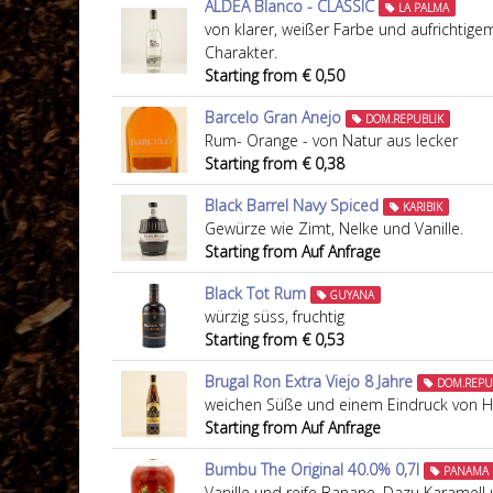
ALDEA Blanco - CLASSIC
LA PALMA
von klarer, weißer Farbe und aufrichtige
Charakter.
Starting from € 0,50
Barcelo Gran Anejo
DOM.REPUBLIK
Rum- Orange - von Natur aus lecker
Starting from € 0,38
Black Barrel Navy Spiced
KARIBIK
Gewürze wie Zimt, Nelke und Vanille.
Starting from Auf Anfrage
Black Tot Rum
GUYANA
würzig süss, fruchtig
Starting from € 0,53
Brugal Ron Extra Viejo 8 Jahre
DOM.REPU
weichen Süße und einem Eindruck von Ho
Starting from Auf Anfrage
Bumbu The Original 40.0% 0,7l
PANAMA
Vanille und reife Banane. Dazu Karamell 