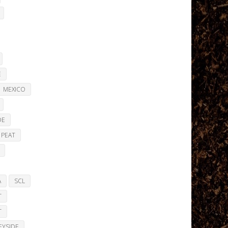
E
MEXICO
DE
PEAT
A
SCL
T
T
EYSIDE