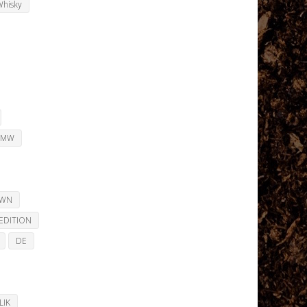
Whisky
BMW
OWN
EDITION
DE
LIK