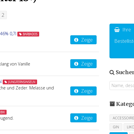
2
Ihre
46% 0,7l
BARBADOS
Zeige
Bestellist
Zeige
lang von Vanille
Suche
N
JUNGFERNSINSELN
iche und Zeder. Melasse und
Zeige
Kateg
BIK
Zeige
eugend.
ACCESSOIR
GIN
LIK