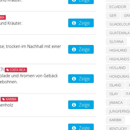
ECUADOR
GER
GR
MA
Zeige
und Kräuter.
GUADELOU
GUATEMALA
GUYANA
se, trocken im Nachhall mit einer
Zeige
HIGHLAND
HIGHLANDS
HOLLAND
7l
COSTA RICA
okolade und Aromen von Gebäck
HONDURAS
Zeige
feebohnen.
ISLAND
ISLAY
IT
KARIBIK
JAMAICA
Zeige
chenholz
JUNGFERNS
KARIBIK
Zeige
KENTUCKY