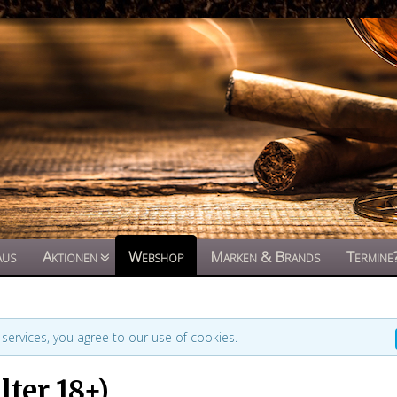
aus
Aktionen
Webshop
Marken & Brands
Termine
 services, you agree to our use of cookies.
ter 18+)