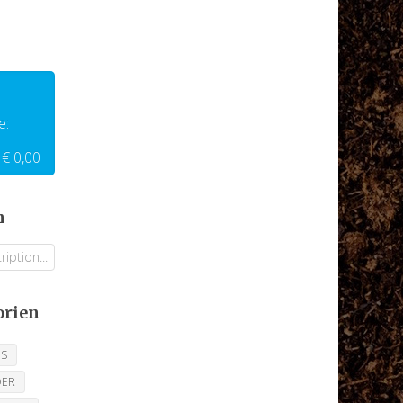
e:
€ 0,00
n
orien
ES
OER